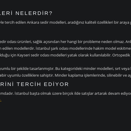
LERI NELERDIR?
ercih edilen Ankara sedir modelleri, aradığınız kaliteli özellikleri bir araya 
sedir odası ürünleri, sağlık açısından her hangi bir probleme neden olmaz. Ankara
h edilen modellerdir. İstanbul şark odası modellerinde hakim model eskitmed
uğu için Kayseri sedir odası modelleri yatak olarak kullanılabilir. Ortopedik 
yumlu bir şekilde tasarlanmıştır. Bu kategorideki minder modelleri, sırt veya
irebir uyumlu özelliklere sahiptir. Minder kaplama işlemlerinde, silinebilir v
RINI TERCIH EDIYOR
adır. İstanbul başta olmak üzere birçok ilde satışlar artarak devam ediyor. Ş
.