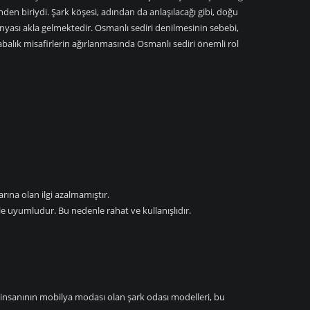
en biriydi. Şark köşesi, adından da anlaşılacağı gibi, doğu
yası akla gelmektedir. Osmanlı sediri denilmesinin sebebi,
lık misafirlerin ağırlanmasında Osmanlı sediri önemli rol
rına olan ilgi azalmamıştır.
le uyumludur. Bu nedenle rahat ve kullanışlıdır.
 insanının mobilya modası olan şark odası modelleri, bu