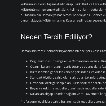
kültürünün izlerini taşımaktadır. Arap, Türk, Kürt ve Fars kü
kültürünün simgelemektedir. Şark, kelime anlamı ‘doğu’ demek
bu tasarımının Osmanlıya has olması nedeniyledir. Sohbet kü
oynamaktaydı. Kültür mirasımız Kayseri sedir odası seçenekleri
Neden Tercih Ediliyor?
Osmanlının zarif el sanatlarını yansıtan bu özel şark köşesi tas
Doğu kültürünün simgeler ve Osmanlıdan kalan kültür 
Odanın kullanım alanını geniş tutar ve odanız daha fazl
Bu tasarımlar, genellikle kanepe şeklindedir ve odanın
Standart ölçülere sahip olan şark odası takımları, süngerl
Ortopedik özelliğe sahip olan Bursa sedir modelleri, be
Beyaz ve eskitme modelleri, İzmir sedir modellerinde, Os
Kullanılan ahşap kısımlar, sağlam ve mukavemete karşı d
Profesyonel özelliklere sahip bu İzmir sedir modelleri, son 