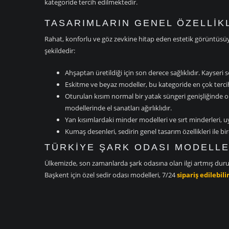
kategoride tercih edilmektedir.
TASARIMLARIN GENEL ÖZELLIK
Rahat, konforlu ve göz zevkine hitap eden estetik görüntüsüyle t
şekildedir:
Ahşaptan üretildiği için son derece sağlıklıdır. Kayseri 
Eskitme ve beyaz modeller, bu kategoride en çok terci
Oturulan kısım normal bir yatak süngeri genişliğinde old
modellerinde el sanatları ağırlıklıdır.
Yan kısımlardaki minder modelleri ve sırt minderleri, u
Kumaş desenleri, sedirin genel tasarım özellikleri ile b
TÜRKIYE ŞARK ODASI MODELLE
Ülkemizde, son zamanlarda şark odasına olan ilgi artmış durumd
Başkent için özel sedir odası modelleri, 7/24
sipariş edilebilir