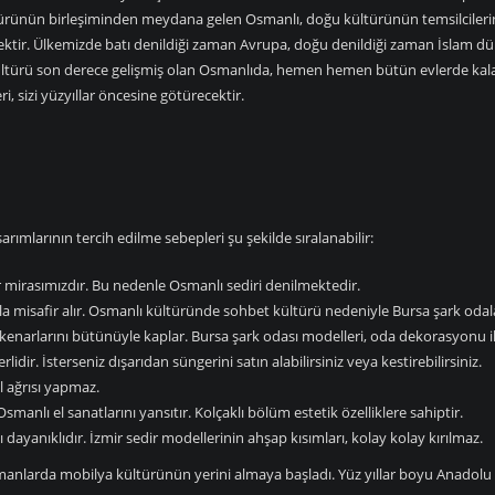
ltürünün birleşiminden meydana gelen Osmanlı, doğu kültürünün temsilcilerind
tir. Ülkemizde batı denildiği zaman Avrupa, doğu denildiği zaman İslam dün
ltürü son derece gelişmiş olan Osmanlıda, hemen hemen bütün evlerde kalaba
, sizi yüzyıllar öncesine götürecektir.
arımlarının tercih edilme sebepleri şu şekilde sıralanabilir:
mirasımızdır. Bu nedenle Osmanlı sediri denilmektedir.
a misafir alır. Osmanlı kültüründe sohbet kültürü nedeniyle Bursa şark odala
 kenarlarını bütünüyle kaplar. Bursa şark odası modelleri, oda dekorasyonu i
idir. İsterseniz dışarıdan süngerini satın alabilirsiniz veya kestirebilirsiniz.
l ağrısı yapmaz.
manlı el sanatlarını yansıtır. Kolçaklı bölüm estetik özelliklere sahiptir.
ayanıklıdır. İzmir sedir modellerinin ahşap kısımları, kolay kolay kırılmaz.
zamanlarda mobilya kültürünün yerini almaya başladı. Yüz yıllar boyu Anadolu