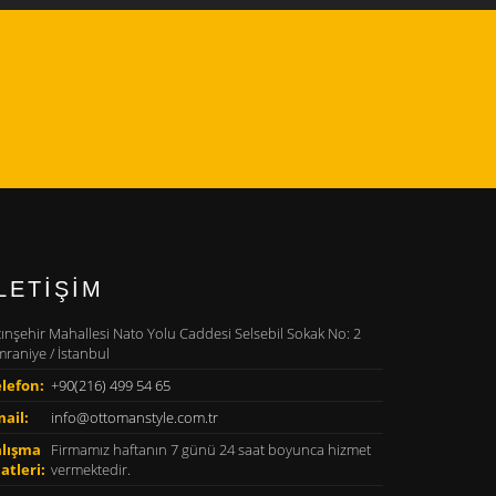
LETİŞİM
tınşehir Mahallesi Nato Yolu Caddesi Selsebil Sokak No: 2
raniye / İstanbul
lefon:
+90(216) 499 54 65
ail:
info@ottomanstyle.com.tr
alışma
Firmamız haftanın 7 günü 24 saat boyunca hizmet
atleri:
vermektedir.