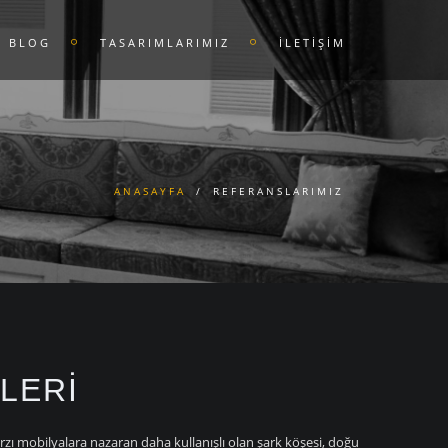
BLOG
TASARIMLARIMIZ
İLETİŞİM
ANASAYFA
/
REFERANSLARIMIZ
LERI
ı mobilyalara nazaran daha kullanışlı olan şark köşesi, doğu