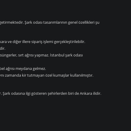
getirmektedir. Şark odası tasarımlarının genel özellikleri şu
 ve diğer illere sipariş işlemi gerçekleştirilebilir.
ir.
süngerler, sırt ağrısı yapmaz. İstanbul şark odası
 bel ağrısı meydana gelmez.
e aynı zamanda kir tutmayan özel kumaşlar kullanılmıştır.
ark odasına ilgi gösteren şehirlerden biri de Ankara ilidir.