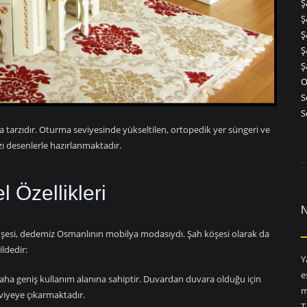
Ş
Ş
Ş
Ş
Ş
O
S
S
 tarzıdır. Oturma seviyesinde yükseltilen, ortopedik yer süngeri ve
zı desenlerle hazırlanmaktadır.
 Özellikleri
öşesi, dedemiz Osmanlının mobilya modasıydı. Şah köşesi olarak da
ildedir:
Y
e
aha geniş kullanım alanına sahiptir. Duvardan duvara olduğu için
m
iyeye çıkarmaktadır.
T