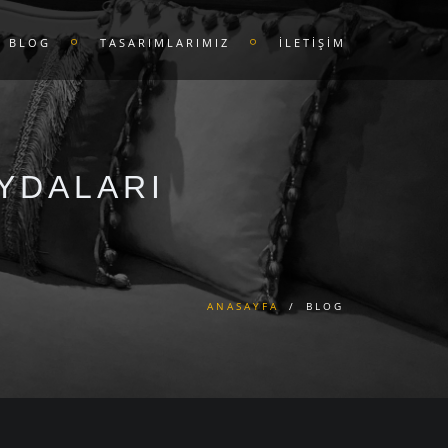
BLOG
TASARIMLARIMIZ
İLETİŞİM
AYDALARI
ANASAYFA
/
BLOG