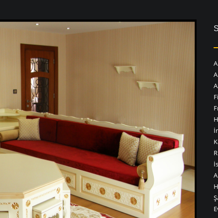
A
A
A
F
F
H
İ
K
R
İ
A
H
Ş
E