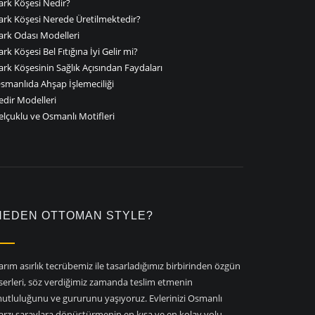
ark Köşesi Nedir?
ark Köşesi Nerede Üretilmektedir?
ark Odası Modelleri
ark Köşesi Bel Fıtığına İyi Gelir mi?
ark Köşesinin Sağlık Açısından Faydaları
smanlıda Ahşap İşlemeciliği
edir Modelleri
elçuklu ve Osmanlı Motifleri
NEDEN OTTOMAN STYLE?
arım asırlık tecrübemiz ile tasarladığımız birbirinden özgün
serleri, söz verdiğimiz zamanda teslim etmenin
utluluğunu ve gururunu yaşıyoruz. Evlerinizi Osmanlı
arzı saraylara dönüştürmenin en kısa ve en kolay yolu