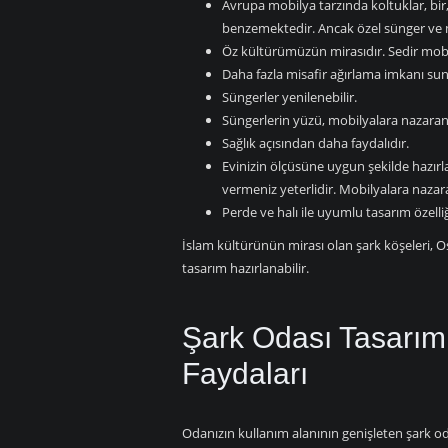
Avrupa mobilya tarzında koltuklar, bir, 
benzemektedir. Ancak özel sünger ve m
Öz kültürümüzün mirasıdır. Sedir mobi
Daha fazla misafir ağırlama imkanı sun
Süngerler yenilenebilir.
Süngerlerin yüzü, mobilyalara nazaran ç
Sağlık açısından daha faydalıdır.
Evinizin ölçüsüne uygun şekilde hazır
vermeniz yeterlidir. Mobilyalara nazara
Perde ve halı ile uyumlu tasarım özelliğ
İslam kültürünün mirası olan şark köşeleri, Os
tasarım hazırlanabilir.
Şark Odası Tasarıml
Faydaları
Odanızın kullanım alanının genişleten şark oda